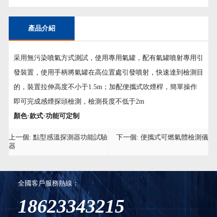
產品介紹
采用無污染噴氣方式測試，使用專用氣罐，配有氣罐噴射專用引
發裝置，使用手柄將氣罐在高位置處引發噴射，快速達到檢測目
的，裝置拉伸高度不小于1.5m；加配便攜式吹煙桿，簡單操作
即可完成感煙探頭檢測，檢測長度不低于2m
顏色·款式·功能可定制
上一個
:
點型感溫探測器功能試驗
下一個
:
便攜式可燃氣體檢測儀
器
全國客戶服務熱線：
18623343215