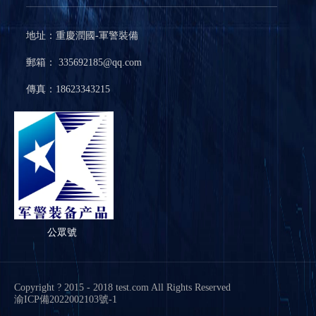
地址：重慶潤國-軍警裝備
郵箱：
335692185@qq.com
傳真：18623343215
公眾號
Copyright ? 2015 - 2018 test.com All Rights Reserved
渝ICP備2022002103號-1